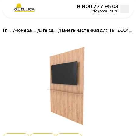
8 800 777 95 03
info@otellica.ru
Главная
/
Номера под ключ
/
Life category A
/
Панель настенная для ТВ 1600*2300*150, для гостиниц
Постельное белье для гостиниц и отелей
Подушки для гостиниц и отелей
Одеяла для гостиниц и отелей
Наматрасники и топперы
Халаты для отелей и гостиниц
Полотенца для гостиниц и отелей
Кровати
Матрасы для отелей и гостиниц
Бокс спринги