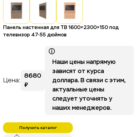
Столы для отелей и гостиниц
Стулья для отелей и гостиниц
Тумбы для отелей и гостиниц
Панель настенная для ТВ 1600×2300×150 под
телевизор 47-55 дюймов
Изголовья
Шкафы для отелей и гостиниц
ⓘ
Наши цены напрямую
Life category A
зависят от курса
8680
доллара. В связи с этим,
Цена:
Stripe
₽
актуальные цены
следует уточнять у
наших менеджеров.
Получить каталог