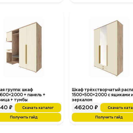
ая группа: шкаф
Шкаф трёхстворчатый расп
600×2000 + панель +
1500×500×2000 с ящиками 
ница + тумбы
зеркалом
940
₽
46200
₽
Скачать каталог
Скачать ката
Получить гайд
Получить гайд