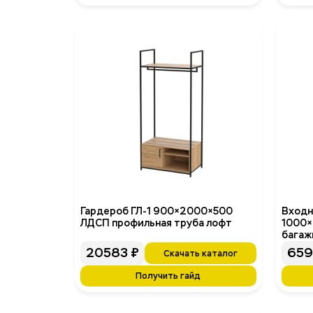
Гардероб ГЛ-1 900×2000×500
Входн
ЛДСП профильная труба лофт
1000×
багаж
20583
₽
65
Скачать каталог
Получить гайд