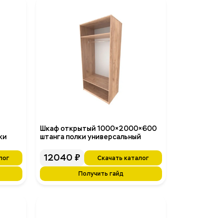
Шкаф открытый 1000×2000×600
ки
штанга полки универсальный
12040
₽
лог
Скачать каталог
Получить гайд