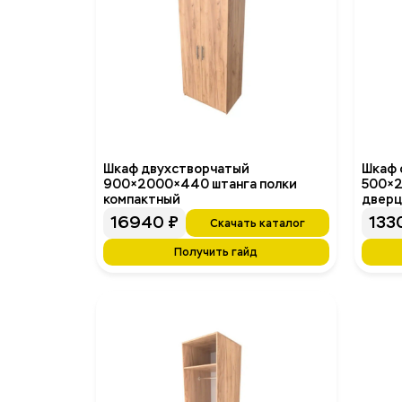
Шкаф двухстворчатый
Шкаф 
900×2000×440 штанга полки
500×2
компактный
дверц
16940
₽
133
Скачать каталог
Получить гайд