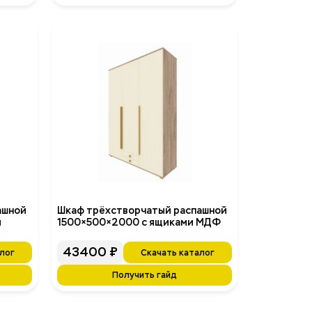
ашной
Шкаф трёхстворчатый распашной
и
1500×500×2000 с ящиками МДФ
43400
₽
лог
Скачать каталог
Получить гайд