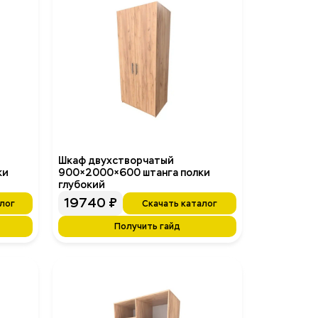
Шкаф двухстворчатый
ки
900×2000×600 штанга полки
глубокий
19740
₽
лог
Скачать каталог
Получить гайд