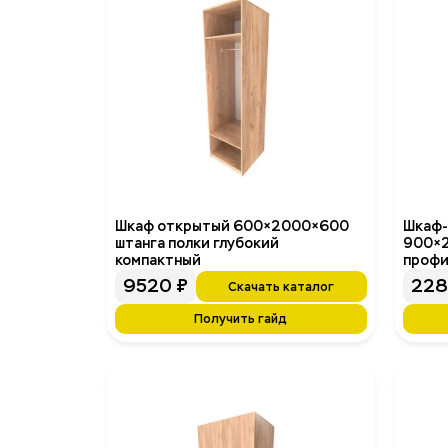
Шкаф открытый 600×2000×600
Шкаф-
штанга полки глубокий
900×
компактный
профи
9520
₽
22
Скачать каталог
Получить гайд