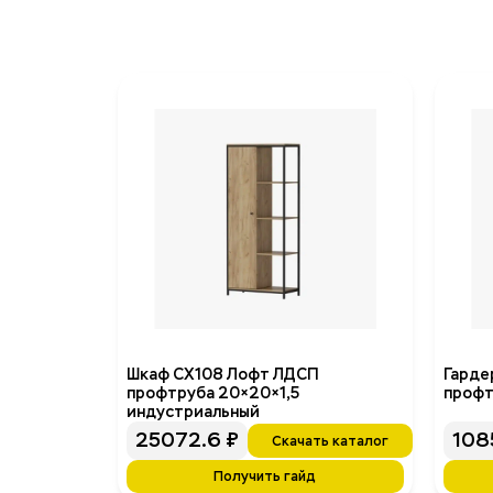
Шкаф СХ108 Лофт ЛДСП
Гарде
профтруба 20×20×1,5
профт
индустриальный
25072.6
₽
108
Скачать каталог
Получить гайд