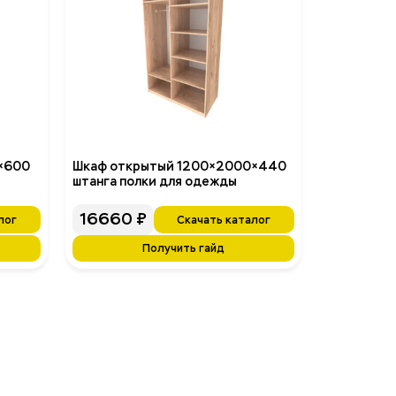
×600
Шкаф открытый 1200×2000×440
штанга полки для одежды
16660
₽
лог
Скачать каталог
Получить гайд