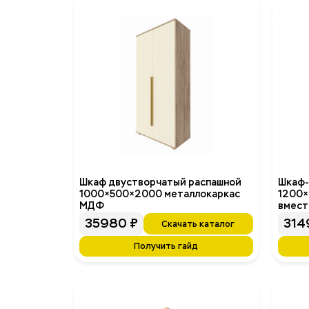
Шкаф двустворчатый распашной
Шкаф-
1000×500×2000 металлокаркас
1200×
МДФ
вмест
35980
₽
314
Скачать каталог
Получить гайд