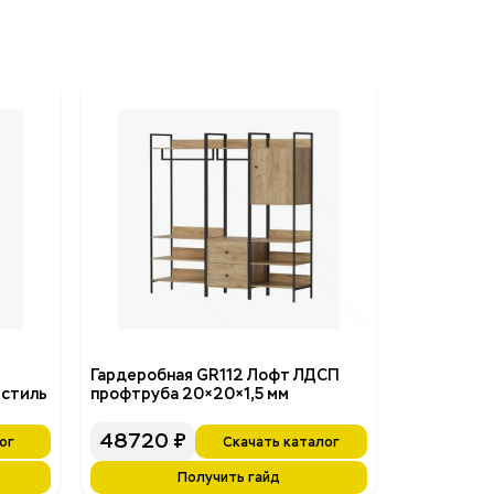
Гардеробная GR112 Лофт ЛДСП
 стиль
профтруба 20×20×1,5 мм
48720
₽
ог
Скачать каталог
Получить гайд