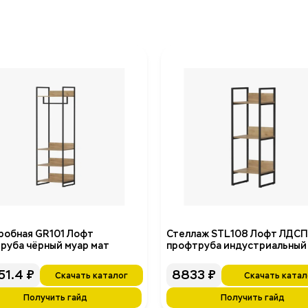
робная GR101 Лофт
Стеллаж STL108 Лофт ЛДСП
руба чёрный муар мат
профтруба индустриальный
51.4
₽
8833
₽
Скачать каталог
Скачать катал
Получить гайд
Получить гайд