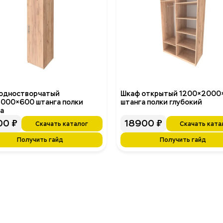
одностворчатый
Шкаф открытый 1200×2000
000×600 штанга полки
штанга полки глубокий
а
00
₽
18900
₽
Скачать каталог
Скачать ката
Получить гайд
Получить гайд