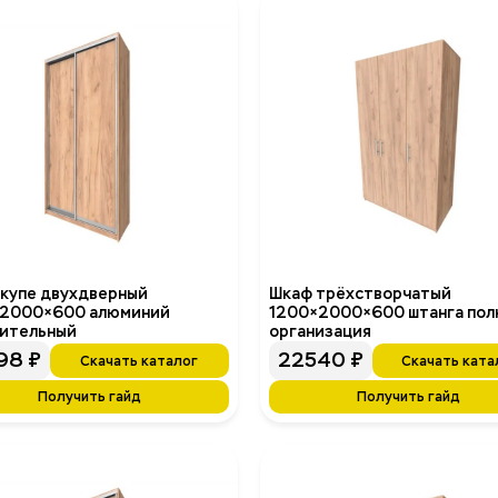
купе двухдверный
Шкаф трёхстворчатый
2000×600 алюминий
1200×2000×600 штанга пол
ительный
организация
98
₽
22540
₽
Скачать каталог
Скачать ката
Получить гайд
Получить гайд