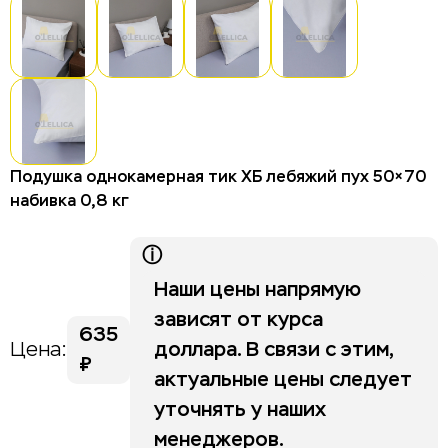
Столы для отелей и гостиниц
Стулья для отелей и гостиниц
Тумбы для отелей и гостиниц
Изголовья
Шкафы для отелей и гостиниц
Подушка однокамерная тик ХБ лебяжий пух 50×70
набивка 0,8 кг
Life category A
ⓘ
Stripe
Наши цены напрямую
зависят от курса
635
доллара. В связи с этим,
Цена:
₽
актуальные цены следует
уточнять у наших
менеджеров.