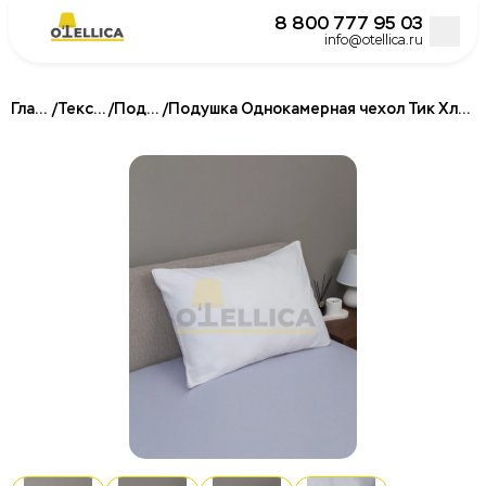
8 800 777 95 03
info@otellica.ru
Главная
/
Текстиль
/
Подушки
/
Подушка Однокамерная чехол Тик Хлопок, для гостиниц
Постельное белье для гостиниц и отелей
Подушки для гостиниц и отелей
Одеяла для гостиниц и отелей
Наматрасники и топперы
Халаты для отелей и гостиниц
Полотенца для гостиниц и отелей
Кровати
Матрасы для отелей и гостиниц
Бокс спринги