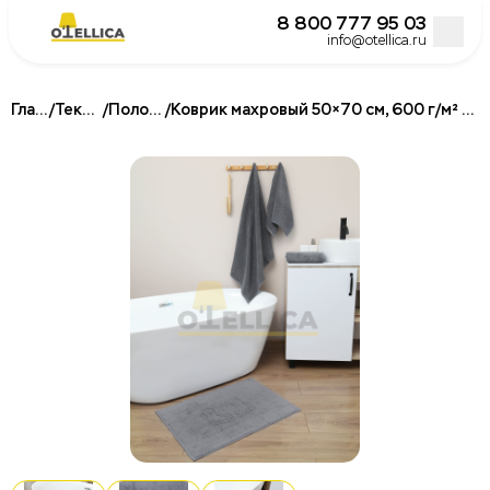
8 800 777 95 03
info@otellica.ru
Главная
/
Текстиль
/
Полотенца
/
Коврик махровый 50×70 см, 600 г/м² для гостиниц и отелей
Постельное белье для гостиниц и отелей
Подушки для гостиниц и отелей
Одеяла для гостиниц и отелей
Наматрасники и топперы
Халаты для отелей и гостиниц
Полотенца для гостиниц и отелей
Кровати
Матрасы для отелей и гостиниц
Бокс спринги