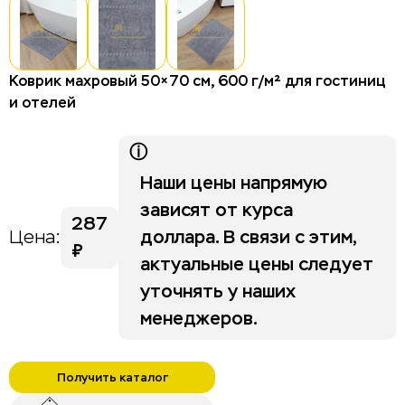
Столы для отелей и гостиниц
Стулья для отелей и гостиниц
Тумбы для отелей и гостиниц
Коврик махровый 50×70 см, 600 г/м² для гостиниц
и отелей
Изголовья
Шкафы для отелей и гостиниц
ⓘ
Наши цены напрямую
Life category A
зависят от курса
287
доллара. В связи с этим,
Цена:
Stripe
₽
актуальные цены следует
уточнять у наших
менеджеров.
Получить каталог