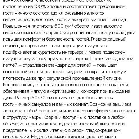
ванных комнат с высокой проходимостью. Изделие
выполнено из 100% хлопка и соответствует требованиям
гостиничного сектора, где ключевыми являются
гигиеничность, долговечность и аккуратный внешний вид.
Повышенная плотность 600 г/м² обеспечивает высокую
гигроскопичность: коврик быстро впитывает влагу после душа,
повышая комфорт и безопасность гостей. Гладкокрашеный
серый цвет практичен в эксплуатации, визуально
подчёркивает аккуратность интерьера и менее подвержен
визуальному износу при частых стирках. Плетение с двойной
петлёй — отраслевой стандарт для отелей — повышает
износостойкость и позволяет изделию сохранять форму и
плотность даже при регулярной промышленной стирке.
Коврик защищает стопы от холодного и скользкого кафеля,
обеспечивая мягкую амортизацию и комфорт при выходе из
душа. Размер 50×70 см оптимален для большинства
гостиничных санузлов и ванных комнат. Возможна вышивка
логотипа любой сложности или нанесение фирменного знака
в структуру махры. Коврики доступны к поставке в любом
объёме, изготавливаются под заказ в кратчайшие сроки и
представлены исключительно в сером гладкокрашеном
исполнении. Модель отлично подходит для гостиниц