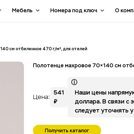
Мебель
Номера под ключ
О комп
40 см отбеленное 470 г/м², для отелей
Полотенце махровое 70×140 см отбе
ⓘ
541
Наши цены напрямую
Цена:
₽
доллара. В связи с 
следует уточнять у
Получить каталог