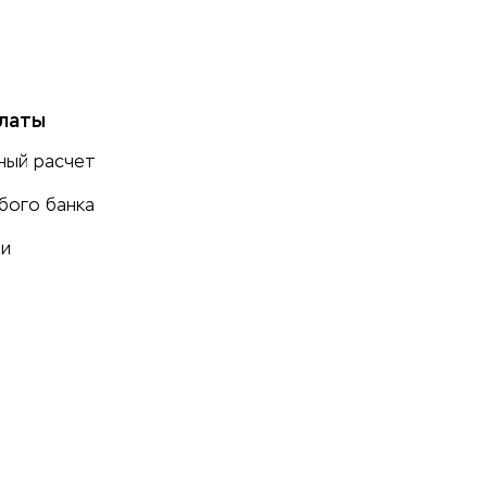
латы
ный расчет
бого банка
ми