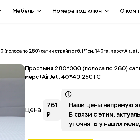
Мебель
Номера под ключ
О комп
(полоса по 280) сатин страйп отб. 1*1см, 140гр, мерс+AirJet
Простыня 280*300 (полоса по 280) сатин
мерс+AirJet, 40*40 250ТС
ⓘ
761
Наши цены напрямую за
Цена:
₽
В связи с этим, актуа
уточнять у наших мен