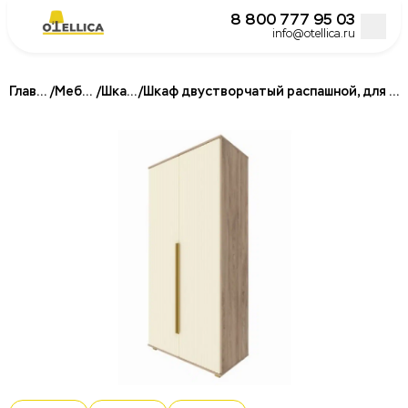
8 800 777 95 03
info@otellica.ru
Главная
/
Мебель
/
Шкафы
/
Шкаф двустворчатый распашной, для гостиниц
Постельное белье для гостиниц и отелей
Подушки для гостиниц и отелей
Одеяла для гостиниц и отелей
Наматрасники и топперы
Халаты для отелей и гостиниц
Полотенца для гостиниц и отелей
Кровати
Матрасы для отелей и гостиниц
Бокс спринги