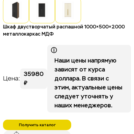
Столы для отелей и гостиниц
Стулья для отелей и гостиниц
Тумбы для отелей и гостиниц
Шкаф двустворчатый распашной 1000×500×2000
металлокаркас МДФ
Изголовья
Шкафы для отелей и гостиниц
ⓘ
Наши цены напрямую
Life category A
зависят от курса
35980
доллара. В связи с
Цена:
Stripe
₽
этим, актуальные цены
следует уточнять у
наших менеджеров.
Получить каталог