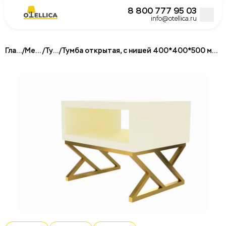
8 800 777 95 03
info@otellica.ru
Главная
/
Мебель
/
Тумбы
/
Тумба открытая, с нишей 400*400*500 металлокаркас, для гостиниц
Постельное белье для гостиниц и отелей
Подушки для гостиниц и отелей
Одеяла для гостиниц и отелей
Наматрасники и топперы
Халаты для отелей и гостиниц
Полотенца для гостиниц и отелей
Кровати
Матрасы для отелей и гостиниц
Бокс спринги