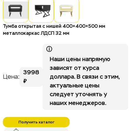
Столы для отелей и гостиниц
Стулья для отелей и гостиниц
Тумбы для отелей и гостиниц
Тумба открытая с нишей 400×400×500 мм
металлокаркас ЛДСП 32 мм
Изголовья
Шкафы для отелей и гостиниц
ⓘ
Наши цены напрямую
Life category A
зависят от курса
3998
доллара. В связи с этим,
Цена:
Stripe
₽
актуальные цены
следует уточнять у
наших менеджеров.
Получить каталог