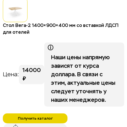
Столы для отелей и гостиниц
Стулья для отелей и гостиниц
Тумбы для отелей и гостиниц
Стол Вега-2 1400×900×400 мм со вставкой ЛДСП
для отелей
Изголовья
Шкафы для отелей и гостиниц
ⓘ
Наши цены напрямую
Life category A
зависят от курса
14000
доллара. В связи с
Цена:
Stripe
₽
этим, актуальные цены
следует уточнять у
наших менеджеров.
Получить каталог