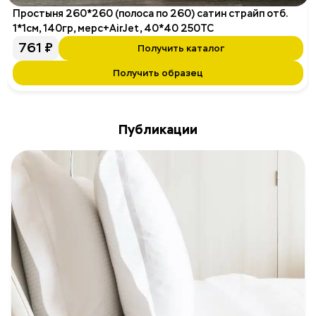
Простыня 260*260 (полоса по 260) сатин страйп отб.
1*1см, 140гр, мерс+AirJet, 40*40 250ТС
761
₽
Получить каталог
Получить образец
Публикации