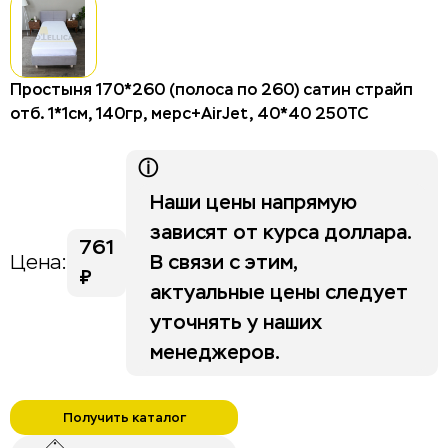
Столы для отелей и гостиниц
Стулья для отелей и гостиниц
Тумбы для отелей и гостиниц
Простыня 170*260 (полоса по 260) сатин страйп
отб. 1*1см, 140гр, мерс+AirJet, 40*40 250ТС
Изголовья
Шкафы для отелей и гостиниц
ⓘ
Наши цены напрямую
Life category A
зависят от курса доллара.
761
В связи с этим,
Цена:
Stripe
₽
актуальные цены следует
уточнять у наших
менеджеров.
Получить каталог