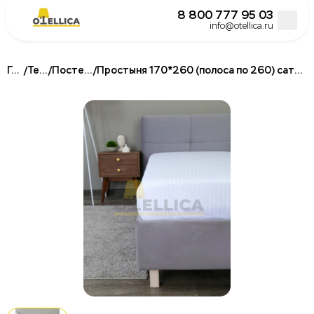
8 800 777 95 03
info@otellica.ru
Главная
/
Текстиль
/
Постельное белье
/
Простыня 170*260 (полоса по 260) сатин страйп отб. 1*1см, 140гр, мерс+AirJet, 40*40 250ТС
Постельное белье для гостиниц и отелей
Подушки для гостиниц и отелей
Одеяла для гостиниц и отелей
Наматрасники и топперы
Халаты для отелей и гостиниц
Полотенца для гостиниц и отелей
Кровати
Матрасы для отелей и гостиниц
Бокс спринги